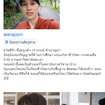
waraporn
ป้อมปราบศัตรูพ่าย
สวัสดีจ้า ชื่อครูแต้ว วราภรณ์ ชำนาญปา
ปัจจุบันจบปริญญาตรีด้านการศึกษา แขนงวิชาชีววิทยา เกรดเฉลี่ย
3.02 จากมหาวิทยาลัยพะเยา
ก่อนหน้านี้เคยเป็นติวเตอร์ในสถาบันกวดวิชามาบ้าง
น้องๆคนไหนสนใจเรียนชีววิทยาปรับพื้นฐาน ติดต่อมาได้เลยน๊าา สอน
เป็นกันเอง มีชีทให้ ขอแค่ให้น้องๆเตรียมใจมาให้พร้อมเราก้อพร้อมลุย!!
✌✌