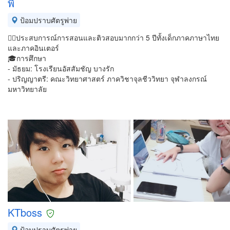
พี
ป้อมปราบศัตรูพ่าย
👍🏻ประสบการณ์การสอนและติวสอบมากกว่า 5 ปีทั้งเด็กภาคภาษาไทย
และภาคอินเตอร์
🎓การศึกษา
- มัธยม: โรงเรียนอัสสัมชัญ บางรัก
- ปริญญาตรี: คณะวิทยาศาสตร์ ภาควิชาจุลชีววิทยา จุฬาลงกรณ์
มหาวิทยาลัย
KTboss
ป้อมปราบศัตรูพ่าย