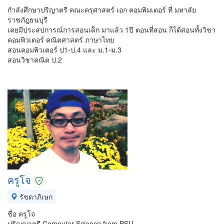
กำลังศึกษาปริญาตรี คณะครุศาสตร์ เอก คอมพิมเตอร์ ที่ มหาลัย
ราชภัฎธนบุรี
เคยมีประสปการณ์การสอนเด็ก มาแล้ว 1ปี ตอนที่สอน ก็ได้สอนทั้งวิชา
คอมพิวเตอร์ คณิตศาสตร์ ภาษาไทย
สอนคอมพิวเตอร์ ป1-ป.4 และ ม.1-ม.3
สอนวิชาคณิต ป.2
ครูโจ
รัชดาภิเษก
ชื่อ ครูโจ
ปริญญาตรี Computer Science from PSU