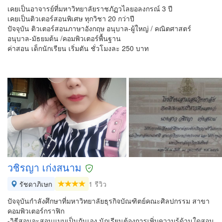
เคยเป็นอาจารย์ที่มหาวิทยาลัยราชภัฏวไลยอลงกรณ์ 3 ปี
เคยเป็นติวเตอร์สอนพิเศษ ทุกวิชา 20 กว่าปี
ปัจจุบัน ติวเตอร์สอนภาษาอังกฤษ อนุบาล-ผู้ใหญ่ / คณิตศาสตร์
อนุบาล-มัธยมต้น /คอมพิวเตอร์พื้นฐาน
ค่าสอน เด็กนักเรียน เริ่มตัน ชั่วโมงละ 250 บาท
วชิรญา เก่งสนาม
รัชดาภิเษก
1 รีวิว
ปัจจุบันกำลังศึกษาที่มหาวิทยาลัยธุรกิจบัณฑิตย์คณะศิลปกรรม สาขา
คอมพิวเตอร์กราฟิก
-วิธีสอนจะสอนแบบเป็นกันเอง นักเรียนต้องการเพิ่มความรู้ด้านใดสอน