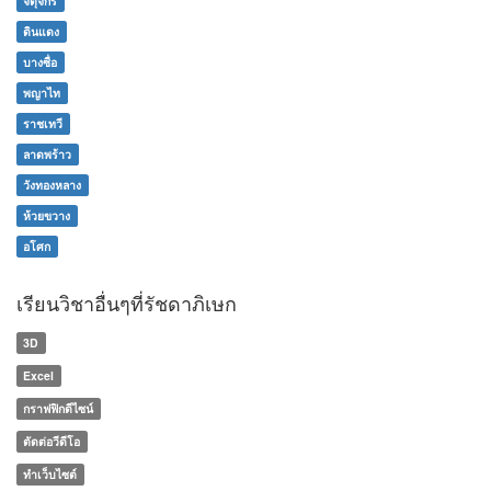
จตุจักร
ดินแดง
บางซื่อ
พญาไท
ราชเทวี
ลาดพร้าว
วังทองหลาง
ห้วยขวาง
อโศก
เรียนวิชาอื่นๆที่รัชดาภิเษก
3D
Excel
กราฟฟิกดีไซน์
ตัดต่อวีดีโอ
ทำเว็บไซต์