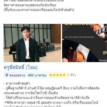
มหาวิทยาลัยดนตรีต่างๆที่นักเรียนสนใจได้
อัตราค่าสอนตามแต่ตกลงกับนักเรียน
(ขึ้นกับระยะทางการสอน/เรียนออนไลน์/ตัวต่อตัว)
ครูพี่สมิทธิ์ (โอม)
คลองหลวง
450 บาท/ชม
1 รีวิว
- สามารถตัวต่อตัว
- ปูพื้นฐานกีต้าร์ อ่านตัวโน๊ต ทฤษฎีดนตรี อื่นๆ รวมไปถึงการตีคอร์ด
เล่นเพลงต่างๆ การอิมโพรไวซ์ เป็นต้น
- ให้คำปรึกษาแนะนำเรื่องการสอบเข้ามหิดลสาขากีต้าร์แจ๊ส
📍พิกัด ศาลายา ปทุมธานี อุดมสุข บางนา แบริ่ง หรือเรียนออนไลน์