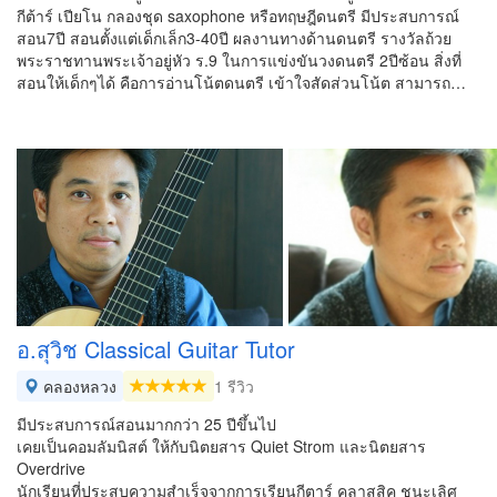
กีต้าร์ เปียโน กลองชุด saxophone หรือทฤษฎีดนตรี มีประสบการณ์
สอน7ปี สอนตั้งแต่เด็กเล็ก3-40ปี ผลงานทางด้านดนตรี รางวัลถ้วย
พระราชทานพระเจ้าอยู่หัว ร.9 ในการแข่งขันวงดนตรี 2ปีซ้อน สิ่งที่
สอนให้เด็กๆได้ คือการอ่านโน้ตดนตรี เข้าใจสัดส่วนโน้ต สามารถ…
อ.สุวิช Classical Guitar Tutor
คลองหลวง
1 รีวิว
มีประสบการณ์สอนมากกว่า 25 ปีขึ้นไป
เคยเป็นคอมลัมนิสต์ ให้กับนิตยสาร Quiet Strom และนิตยสาร
Overdrive
นักเรียนที่ประสบความสำเร็จจากการเรียนกีตาร์ คลาสสิค ชนะเลิศ