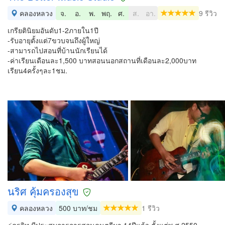
คลองหลวง
จ.
อ.
พ.
พฤ.
ศ.
ส.
อา.
9 รีวิว
เกรียตินิยมอันดับ1-2ภายใน1ปี
-รับอายุตั้งแต่7ขวบจนถึงผู้ใหญ่
-สามารถไปสอนที่บ้านนักเรียนได้
-ค่าเรียนเดือนละ1,500 บาทสอนนอกสถานที่เดือนละ2,000บาท
เรียน4ครั้งๆละ1ชม.
นริศ คุ้มครองสุข
คลองหลวง
500 บาท/ชม
1 รีวิว