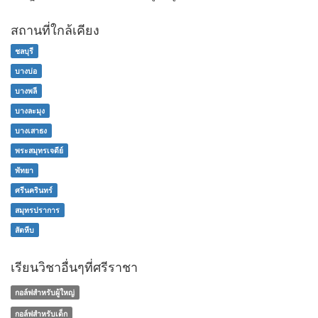
สถานที่ใกล้เคียง
ชลบุรี
บางบ่อ
บางพลี
บางละมุง
บางเสาธง
พระสมุทรเจดีย์
พัทยา
ศรีนครินทร์
สมุทรปราการ
สัตหีบ
เรียนวิชาอื่นๆที่ศรีราชา
กอล์ฟสำหรับผู้ใหญ่
กอล์ฟสำหรับเด็ก