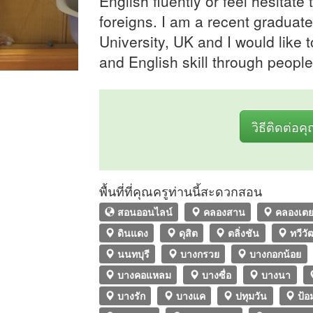
English fluently or feel hesitate
foreigns. I am a recent gradua
University, UK and I would lik
and English skill through people 
วิธีติดต่อค
พื้นที่ที่คุณครูท่านนี้สะดวกสอน
สอนออนไลน์
คลองสาน
คลองเต
ดินแดง
ดุสิต
ตลิ่งชัน
ทวีว
นนทบุรี
บางกรวย
บางกอกน้อย
บางคอแหลม
บางซื่อ
บางนา
บางรัก
บางแค
ปทุมวัน
ป้อ