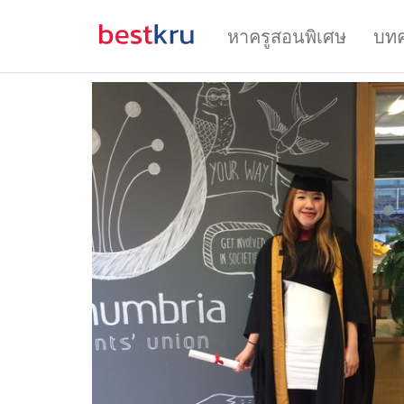
หาครูสอนพิเศษ
บท