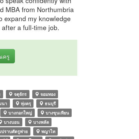
 to speak confidently with
ted MBA from Northumbria
e to expand my knowledge
after a full-time job.
ุณครู
ย
จตุจักร
จอมทอง
ัฒนา
ทุ่งครุ
ธนบุรี
บางกอกใหญ่
บางขุนเทียน
บางบอน
บางพลัด
มปราบศัตรูพ่าย
พญาไท