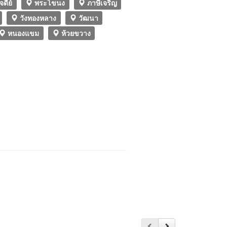
ดีย์
พระโขนง
ภาษีเจริญ
วังทองหลาง
วัฒนา
หนองแขม
ห้วยขวาง