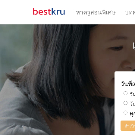
หาครูสอนพิเศษ
บท
วันที
วั
วั
ทุ
ดำเน