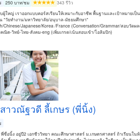
ร
250 บาท/ชม
343 รีวิว
ับผู้ใหญ่ เราออกแบบคอร์สเรียนให้เหมาะกับอาชีพ พื้นฐานและเป้าหมายเป
น "วัยทำงาน/มหาวิทยาลัย/อนุบาล-มัธยมศึกษา"
sh/Chinese/Japanese/Korea /France (Conversation/Grammar/สอบวัดผลต
คณิต-วิทย์-ไทย-สังคม-eng (เพิ่มเกรด/เน้นสอบเข้า/โอลิมปิก)
าวณัฐวดี ลี้เกษร (พี่นิ้ง)
ร
ะ พี่ชื่อนิ้ง อยู่ปี2 เอกชีววิทยา คณะศึกษาศาสตร์ ม.เกษตรศาสตร์ ถ้าเรียนในห