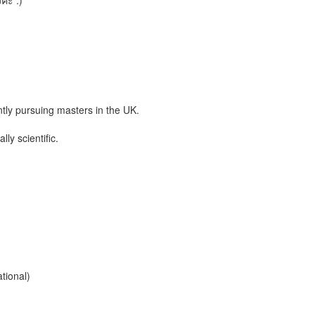
่ะ :)
ntly pursuing masters in the UK.
ly scientific.
tional)