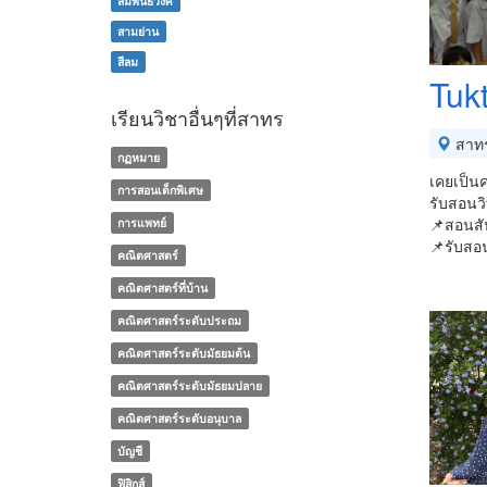
สัมพันธวงศ์
สามย่าน
สีลม
Tuk
เรียนวิชาอื่นๆที่สาทร
สาท
กฏหมาย
เคยเป็นค
การสอนเด็กพิเศษ
รับสอนวิ
📌สอนสัป
การแพทย์
📌รับสอ
คณิตศาสตร์
คณิตศาสตร์ที่บ้าน
คณิตศาสตร์ระดับประถม
คณิตศาสตร์ระดับมัธยมต้น
คณิตศาสตร์ระดับมัธยมปลาย
คณิตศาสตร์ระดับอนุบาล
บัญชี
ฟิสิกส์