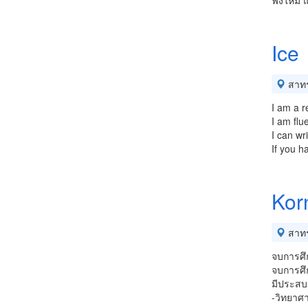
ฟังใหม่ 
Ice
สาท
I am a r
I am flu
I can wr
If you h
Kor
สาท
จบการศึ
จบการศึ
มีประสบ
-วิทยาศา