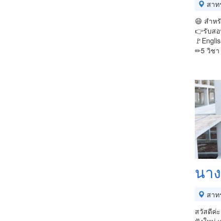
สาท
😄 สำหร
👉รับสอ
🚩Engli
✏5 วิชา 
นางส
สาท
สวัสดีค่