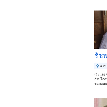
รัช
สาท
เรียนอย
ถ้ามีโอก
ชอบสอนเพ