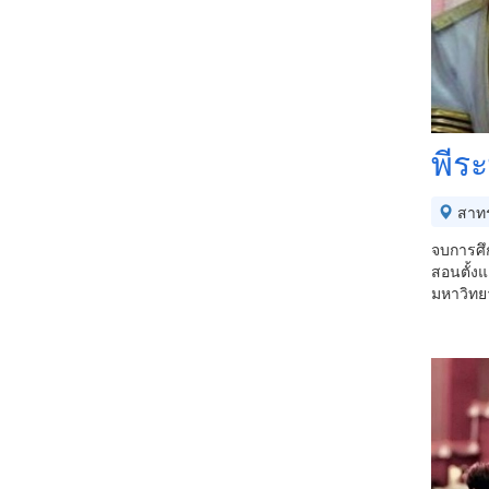
พีระ
สาท
จบการศึ
สอนตั้งแ
มหาวิทยา