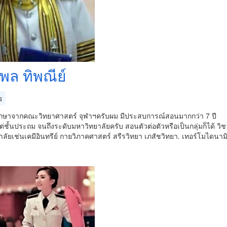
พล ทิพณีย์
ร
กษาจากคณะวิทยาศาสตร์ จุฬาฯครับผม มีประสบการณ์สอนมากกว่า 7 ปี
ต่ชั้นประถม จนถึงระดับมหาวิทยาลัยครับ สอนตัวต่อตัวหรือเป็นกลุ่มก็ได้ ว
ลัยเช่นเคมีอินทรีย์ กายวิภาคศาสตร์ สรีรวิทยา เภสัชวิทยา. เทอร์โมไดน