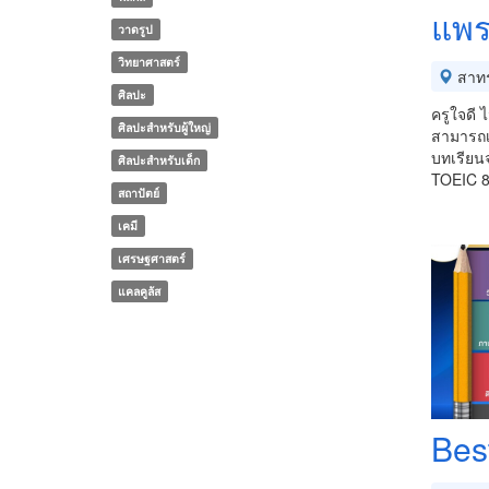
แพร
วาดรูป
วิทยาศาสตร์
สาท
ศิลปะ
ครูใจดี 
ศิลปะสำหรับผู้ใหญ่
สามารถเป
บทเรียนจ
ศิลปะสำหรับเด็ก
TOEIC 
สถาปัตย์
เคมี
เศรษฐศาสตร์
แคลคูลัส
Best