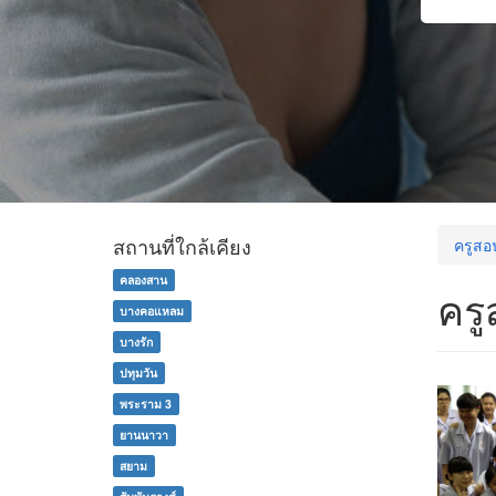
สถานที่ใกล้เคียง
ครูสอ
คลองสาน
ครู
บางคอแหลม
บางรัก
ปทุมวัน
พระราม 3
ยานนาวา
สยาม