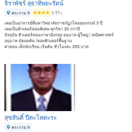
จิราพัชร์ สุธาทิพยะรัตน์
พระราม 9
3 รีวิว
เคยเป็นอาจารย์ที่มหาวิทยาลัยราชภัฏวไลยอลงกรณ์ 3 ปี
เคยเป็นติวเตอร์สอนพิเศษ ทุกวิชา 20 กว่าปี
ปัจจุบัน ติวเตอร์สอนภาษาอังกฤษ อนุบาล-ผู้ใหญ่ / คณิตศาสตร์
อนุบาล-มัธยมต้น /คอมพิวเตอร์พื้นฐาน
ค่าสอน เด็กนักเรียน เริ่มตัน ชั่วโมงละ 250 บาท
สุขสันติ์ ปีตะโหตะระ
พระราม 9