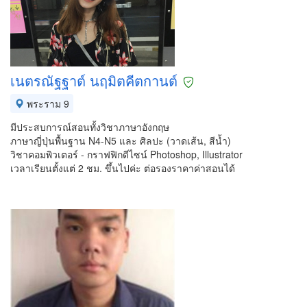
เนตรณัฐฐาต์ นฤมิตคีตกานต์
พระราม 9
มีประสบการณ์สอนทั้งวิชาภาษาอังกฤษ
ภาษาญี่ปุ่นพื้นฐาน N4-N5 และ ศิลปะ (วาดเส้น, สีน้ำ)
วิชาคอมพิวเตอร์ - กราฟฟิกดีไซน์ Photoshop, Illustrator
เวลาเรียนตั้งแต่ 2 ชม. ขึ้นไปค่ะ ต่อรองราคาค่าสอนได้